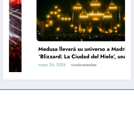
Medusa llevará su universo a Madrid con
‘Blizzard: La Ciudad del Hielo’, una edición
indoor para 9.000 personas en IFEMA
mayo 26, 2026
mundoremember