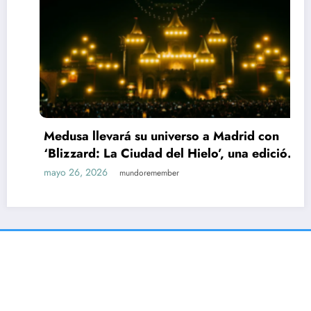
Medusa llevará su universo a Madrid con
‘Blizzard: La Ciudad del Hielo’, una edición
indoor para 9.000 personas en IFEMA
mayo 26, 2026
mundoremember