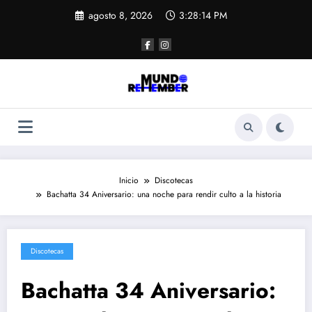
Saltar
agosto 8, 2026
3:28:14 PM
al
contenido
Inicio
Discotecas
Bachatta 34 Aniversario: una noche para rendir culto a la historia
Discotecas
Bachatta 34 Aniversario: