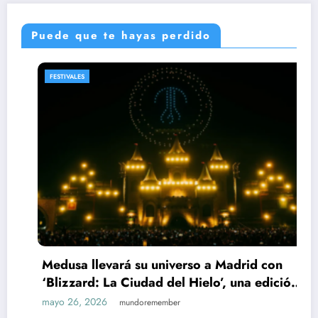
Puede que te hayas perdido
TIVALES
FESTI
usa llevará su universo a Madrid con
Soun
izzard: La Ciudad del Hielo’, una edición
con 
door para 9.000 personas en IFEMA
fren
o 26, 2026
mayo 
mundoremember