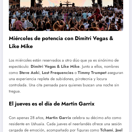
Miércoles de potencia con Dimitri Vegas &
Like Mike
Los miércoles están reservados a otro dúo que ya es sinónimo de
espectáculo:
Dimitri Vegas & Like Mike
. Junto a ellos, nombres
como
Steve Aoki
,
Lost Frequencies
o
Timmy Trumpet
aseguran
una experiencia repleta de subidones, pirotecnia y locura
controlada. Una cita pensada para quienes buscan una noche sin
tregua.
El jueves es el día de Martin Garrix
Con apenas 28 años,
Martin Garrix
celebra su décimo año como
residente en Ushuaïa. Cada jueves el neerlandés ofrece una sesión
cargada de emoción, acompañado por figuras como
Tchami
,
Joel