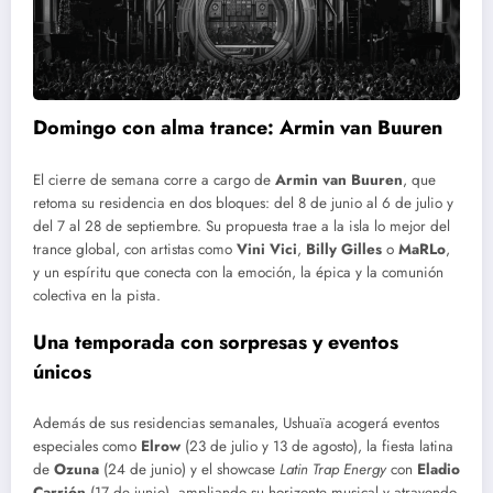
Domingo con alma trance: Armin van Buuren
El cierre de semana corre a cargo de
Armin van Buuren
, que
retoma su residencia en dos bloques: del 8 de junio al 6 de julio y
del 7 al 28 de septiembre. Su propuesta trae a la isla lo mejor del
trance global, con artistas como
Vini Vici
,
Billy Gilles
o
MaRLo
,
y un espíritu que conecta con la emoción, la épica y la comunión
colectiva en la pista.
Una temporada con sorpresas y eventos
únicos
Además de sus residencias semanales, Ushuaïa acogerá eventos
especiales como
Elrow
(23 de julio y 13 de agosto), la fiesta latina
de
Ozuna
(24 de junio) y el showcase
Latin Trap Energy
con
Eladio
Carrión
(17 de junio), ampliando su horizonte musical y atrayendo