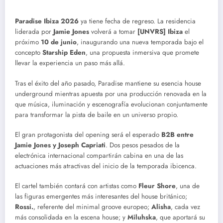
Paradise Ibiza 2026
ya tiene fecha de regreso. La residencia
liderada por
Jamie Jones
volverá a tomar
[UNVRS] Ibiza
el
próximo
10 de junio
, inaugurando una nueva temporada bajo el
concepto
Starship Eden
, una propuesta inmersiva que promete
llevar la experiencia un paso más allá.
Tras el éxito del año pasado, Paradise mantiene su esencia house
underground mientras apuesta por una producción renovada en la
que música, iluminación y escenografía evolucionan conjuntamente
para transformar la pista de baile en un universo propio.
El gran protagonista del opening será el esperado
B2B entre
Jamie Jones y Joseph Capriati
. Dos pesos pesados de la
electrónica internacional compartirán cabina en una de las
actuaciones más atractivas del inicio de la temporada ibicenca.
El cartel también contará con artistas como
Fleur Shore
, una de
las figuras emergentes más interesantes del house británico;
Rossi.
, referente del minimal groove europeo;
Alisha
, cada vez
más consolidada en la escena house; y
Miluhska
, que aportará su