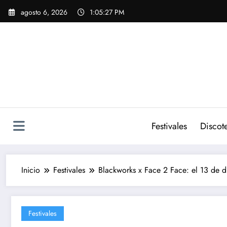
Saltar
agosto 6, 2026
1:05:29 PM
al
contenido
Festivales
Discot
Inicio
Festivales
Blackworks x Face 2 Face: el 13 de 
Festivales