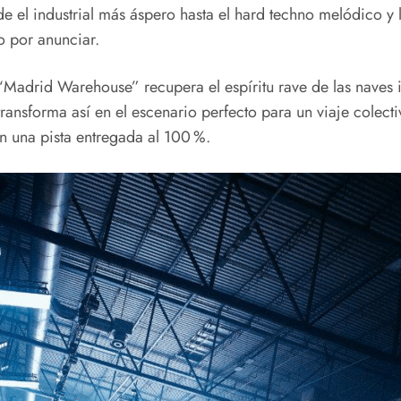
 el industrial más áspero hasta el hard techno melódico y l
o por anunciar.
“Madrid Warehouse” recupera el espíritu rave de las naves i
ransforma así en el escenario perfecto para un viaje colecti
on una pista entregada al 100 %.