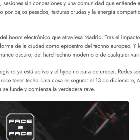
, sesiones sin concesiones y una comunidad que entiende e
o por bajos pesados, texturas crudas y la energía compart
 del boom electrónico que atraviesa Madrid. Tras el impac
forma de la ciudad como epicentro del techno europeo. Y lo
 del trance oscuro, del hard techno moderno o de cualquier va
gistro ya está activo y el hype no para de crecer. Redes soci
rece tener techo. Una cosa es segura: el 13 de diciembre, M
sta se funde y comienza la verdadera rave.