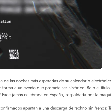
a de las noches más esperadas de su calendario electrónico
forma a un evento que promete ser histórico. Bajo el título
 Face jamás celebrada en España, respaldada por la maqui
onfirmados apuntan a una descarga de techno sin frenos: Ta