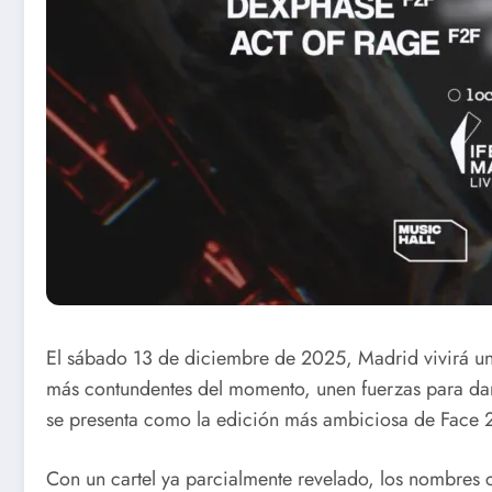
El sábado 13 de diciembre de 2025, Madrid vivirá un
más contundentes del momento, unen fuerzas para dar 
se presenta como la edición más ambiciosa de Face 2
Con un cartel ya parcialmente revelado, los nombres c